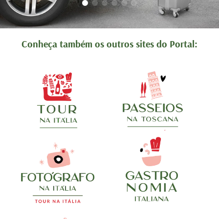
tenciosos.
e foram muito atenciosos.
recebidas 
. Podem
Ótimo trabalho. Podem
edo!!!!
contratar sem medo!!!!
Conheça também os outros sites do Portal: