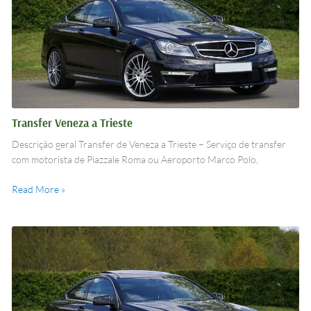
Trieste
Transfer Veneza a Trieste
Descrição geral Transfer de Veneza a Trieste – Serviço de transfer
com motorista de Piazzale Roma ou Aeroporto Marco Polo,
Read More »
Transfer
Veneza
a
Padova