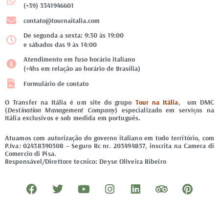
(+39) 3341946601
contato@tournaitalia.com
De segunda a sexta: 9:30 às 19:00
e sábados das 9 às 14:00
Atendimento em fuso horário italiano
(+4hs em relação ao horário de Brasília)
Formulário de contato
O Transfer na Itália é um site do grupo
Tour na Itália
, um DMC
(
Destination Management Company
) especializado em serviços na
Itália exclusivos e sob medida em português.
Atuamos com autorização do governo italiano em todo território, com
P.Iva: 02438390508 – Seguro Rc nr. 203494857, inscrita na Camera di
Comercio di Pisa.
Responsável/Direttore tecnico: Deyse Oliveira Ribeiro
F
T
Y
I
L
T
P
a
w
o
n
i
r
i
c
i
u
s
n
i
n