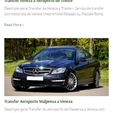
Transfer Veneza a Aeroporto de Trieste
Descrição geral Transfer de Veneza a Trieste – Serviço de transfer
com motorista de Veneza Mestre hotel/Estação ou Piazzale Roma,
Read More »
Transfer
Aeroporto
Malpensa
a
Veneza
Transfer Aeroporto Malpensa a Veneza
Descrição geral Transfer do Aeroporto de Malpensa a Veneza com