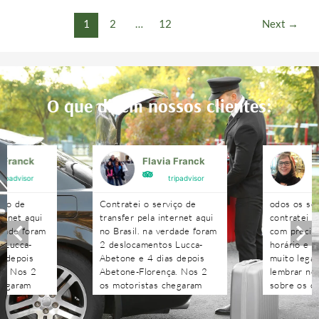
1
2
…
12
Next
→
O que dizem nossos clientes:
a Franck
Flavia Franck
G
tripadvisor
tripadvisor
iço de
Contratei o serviço de
odos os se
ternet aqui
transfer pela internet aqui
contratei 
rdade foram
no Brasil. na verdade foram
com precisã
 Lucca-
2 deslocamentos Lucca-
horário e n
s depois
Abetone e 4 dias depois
muito legal
a. Nos 2
Abetone-Florença. Nos 2
lembrar no 
hegaram
os motoristas chegaram
sobre os c
antes do horário
agendados 
 aguardaram
combinado, nos aguardaram
às pergunt