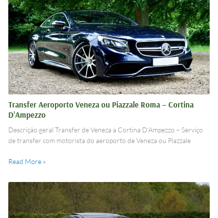
Veneza
ou
Piazzale
Roma
–
Cortina
D’Ampezzo
Transfer Aeroporto Veneza ou Piazzale Roma – Cortina
D’Ampezzo
Descrição geral Transfer de Veneza a Cortina D’Ampezzo – Serviço
de transfer com motorista do aeroporto de Veneza ou Piazzale
Read More »
Transfer
Veneza
a