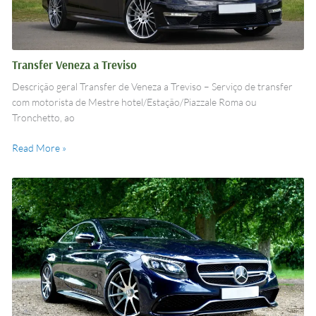
Transfer Veneza a Treviso
Descrição geral Transfer de Veneza a Treviso – Serviço de transfer
com motorista de Mestre hotel/Estação/Piazzale Roma ou
Tronchetto, ao
Read More »
Transfer
Aeroporto
Veneza
–
Mestre/Hotel/Piazzale
Roma/Tronchetto