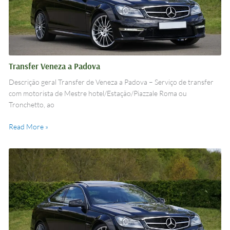
Transfer Veneza a Padova
Descrição geral Transfer de Veneza a Padova – Serviço de transfer
com motorista de Mestre hotel/Estação/Piazzale Roma ou
Tronchetto, ao
Read More »
Transfer
Veneza
a
Treviso