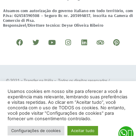
Atuamos com autorização do governo italiano em todo território, com
P.Iva: 02438390508 – Seguro Rc nr. 203494857, inscrita na Camera di
Comercio di Pisa.
Responsável/Direttore tecnico: Deyse Oliveira Ribeiro
F
T
Y
I
L
T
P
a
w
o
n
i
r
i
c
i
u
s
n
i
n
e
t
t
t
k
p
t
b
t
u
a
e
a
e
o
e
b
g
d
d
r
© 2021 – Transfer na Itália – Todos os direitos reservados
/
o
r
e
r
i
v
e
Desenvolvido por
DOTES
.
Usamos cookies em nosso site para oferecer a você a
k
a
n
i
s
experiência mais relevante, lembrando suas preferências
e visitas repetidas. Ao clicar em “Aceitar tudo”, você
m
s
t
concorda com o uso de TODOS os cookies. No entanto,
o
Termos e Condições
–
Política de Privacidade
você pode visitar "Configurações de cookies" para
fornecer um consentimento controlado.
r
Configurações de cookies
Aceitar tudo