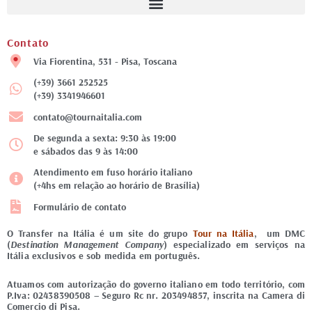
Contato
Via Fiorentina, 531 - Pisa, Toscana
(+39) 3661 252525
(+39) 3341946601
contato@tournaitalia.com
De segunda a sexta: 9:30 às 19:00
e sábados das 9 às 14:00
Atendimento em fuso horário italiano
(+4hs em relação ao horário de Brasília)
Formulário de contato
O Transfer na Itália é um site do grupo
Tour na Itália
, um DMC
(
Destination Management Company
) especializado em serviços na
Itália exclusivos e sob medida em português.
Atuamos com autorização do governo italiano em todo território, com
P.Iva: 02438390508 – Seguro Rc nr. 203494857, inscrita na Camera di
Comercio di Pisa.