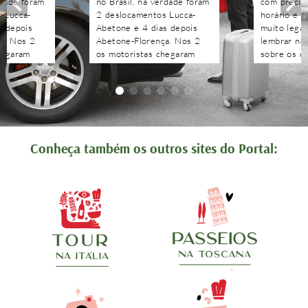
rdade foram
no Brasil. na verdade foram
com precisã
 Lucca-
2 deslocamentos Lucca-
horário e n
s depois
Abetone e 4 dias depois
muito legal
a. Nos 2
Abetone-Florença. Nos 2
lembrar no 
hegaram
os motoristas chegaram
sobre os c
antes do horário
agendados 
 aguardaram
combinado, nos aguardaram
às pergunt
tenciosos.
e foram muito atenciosos.
recebidas 
. Podem
Ótimo trabalho. Podem
edo!!!!
contratar sem medo!!!!
Conheça também os outros sites do Portal: