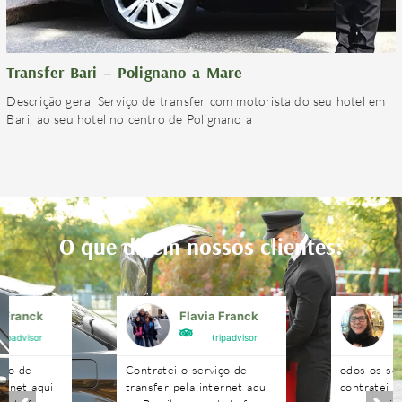
Transfer Bari – Polignano a Mare
Descrição geral Serviço de transfer com motorista do seu hotel em
Bari, ao seu hotel no centro de Polignano a
O que dizem nossos clientes:
a Franck
Flavia Franck
G
tripadvisor
tripadvisor
iço de
Contratei o serviço de
odos os se
ternet aqui
transfer pela internet aqui
contratei 