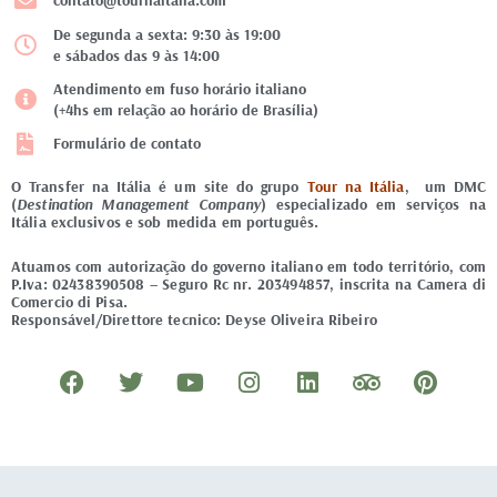
contato@tournaitalia.com
De segunda a sexta: 9:30 às 19:00
e sábados das 9 às 14:00
Atendimento em fuso horário italiano
(+4hs em relação ao horário de Brasília)
Formulário de contato
O Transfer na Itália é um site do grupo
Tour na Itália
, um DMC
(
Destination Management Company
) especializado em serviços na
Itália exclusivos e sob medida em português.
Atuamos com autorização do governo italiano em todo território, com
P.Iva: 02438390508 – Seguro Rc nr. 203494857, inscrita na Camera di
Comercio di Pisa.
Responsável/Direttore tecnico: Deyse Oliveira Ribeiro
F
T
Y
I
L
T
P
a
w
o
n
i
r
i
c
i
u
s
n
i
n
e
t
t
t
k
p
t
b
t
u
a
e
a
e