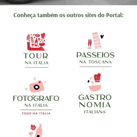
edo!!!!
contratar sem medo!!!!
Conheça também os outros sites do Portal: