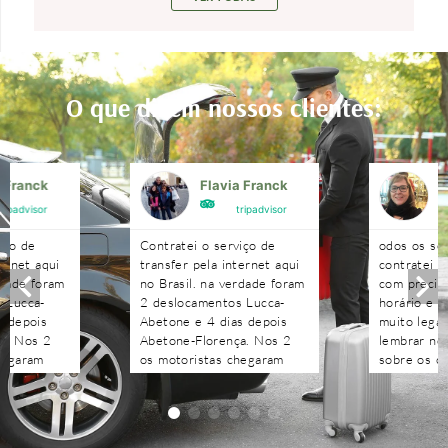
O que dizem nossos clientes:
a Franck
Flavia Franck
G
tripadvisor
tripadvisor
iço de
Contratei o serviço de
odos os se
ternet aqui
transfer pela internet aqui
contratei 
rdade foram
no Brasil. na verdade foram
com precisã
 Lucca-
2 deslocamentos Lucca-
horário e n
s depois
Abetone e 4 dias depois
muito legal
a. Nos 2
Abetone-Florença. Nos 2
lembrar no 
hegaram
os motoristas chegaram
sobre os c
antes do horário
agendados 
 aguardaram
combinado, nos aguardaram
às pergunt
tenciosos.
e foram muito atenciosos.
recebidas 
. Podem
Ótimo trabalho. Podem