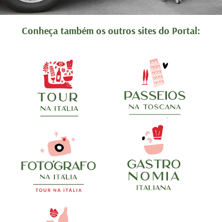
. Podem
Ótimo trabalho. Podem
edo!!!!
contratar sem medo!!!!
Conheça também os outros sites do Portal: