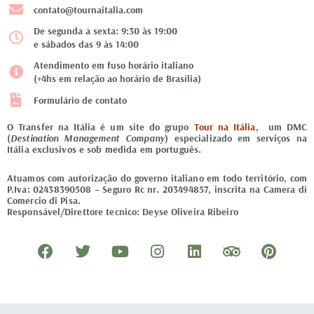
contato@tournaitalia.com
De segunda a sexta: 9:30 às 19:00
e sábados das 9 às 14:00
Atendimento em fuso horário italiano
(+4hs em relação ao horário de Brasília)
Formulário de contato
O Transfer na Itália é um site do grupo
Tour na Itália
, um DMC
(
Destination Management Company
) especializado em serviços na
Itália exclusivos e sob medida em português.
Atuamos com autorização do governo italiano em todo território, com
P.Iva: 02438390508 – Seguro Rc nr. 203494857, inscrita na Camera di
Comercio di Pisa.
Responsável/Direttore tecnico: Deyse Oliveira Ribeiro
F
T
Y
I
L
T
P
a
w
o
n
i
r
i
c
i
u
s
n
i
n
e
t
t
t
k
p
t