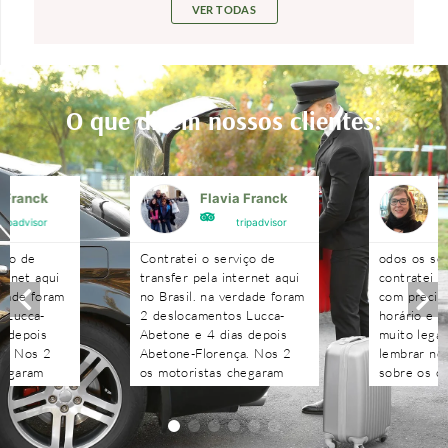
VER TODAS
O que dizem nossos clientes:
a Franck
Flavia Franck
G
tripadvisor
tripadvisor
iço de
Contratei o serviço de
odos os se
ternet aqui
transfer pela internet aqui
contratei 
rdade foram
no Brasil. na verdade foram
com precisã
 Lucca-
2 deslocamentos Lucca-
horário e n
s depois
Abetone e 4 dias depois
muito legal
a. Nos 2
Abetone-Florença. Nos 2
lembrar no 
hegaram
os motoristas chegaram
sobre os c
antes do horário
agendados 
 aguardaram
combinado, nos aguardaram
às pergunt
tenciosos.
e foram muito atenciosos.
recebidas 