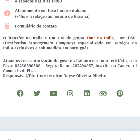
e sábados das 9 às 14:00
Atendimento em fuso horário italiano
(+4hs em relação ao horário de Brasília)
Formulário de contato
O Transfer na Itália é um site do grupo
Tour na Itália
, um DMC
(
Destination Management Company
) especializado em serviços na
Itália exclusivos e sob medida em português.
Atuamos com autorização do governo italiano em todo território, com
P.Iva: 02438390508 – Seguro Rc nr. 203494857, inscrita na Camera di
Comercio di Pisa.
Responsável/Direttore tecnico: Deyse Oliveira Ribeiro
F
T
Y
I
L
T
P
a
w
o
n
i
r
i
c
i
u
s
n
i
n
e
t
t
t
k
p
t
b
t
u
a
e
a
e
o
e
b
g
d
d
r
© 2021 – Transfer na Itália – Todos os direitos reservados
/
Desenvolvido por
DOTES
.