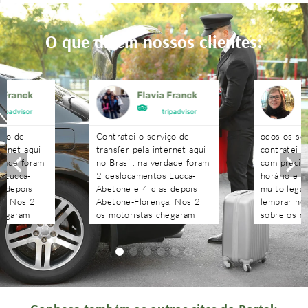
O que dizem nossos clientes:
a Franck
Flavia Franck
G
tripadvisor
tripadvisor
iço de
Contratei o serviço de
odos os se
ternet aqui
transfer pela internet aqui
contratei 
rdade foram
no Brasil. na verdade foram
com precisã
 Lucca-
2 deslocamentos Lucca-
horário e n
s depois
Abetone e 4 dias depois
muito legal
a. Nos 2
Abetone-Florença. Nos 2
lembrar no 
hegaram
os motoristas chegaram
sobre os c
antes do horário
agendados 
 aguardaram
combinado, nos aguardaram
às pergunt
tenciosos.
e foram muito atenciosos.
recebidas 
. Podem
Ótimo trabalho. Podem
edo!!!!
contratar sem medo!!!!