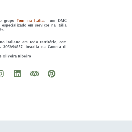
do grupo
Tour na Itália
, um DMC
) especializado em serviços na Itália
ês.
o italiano em todo território, com
. 203494857, inscrita na Camera di
 Oliveira Ribeiro
I
L
T
P
n
i
r
i
s
n
i
n
t
k
p
t
a
e
a
e
g
d
d
r
r
i
v
e
a
n
i
s