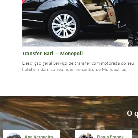
Transfer Bari – Monopoli
Descrição geral Serviço de transfer com motorista do seu
hotel em Bari, ao seu hotel no centro de Monopoli ou
O q
Ana Vergueiro
Flavia Franck