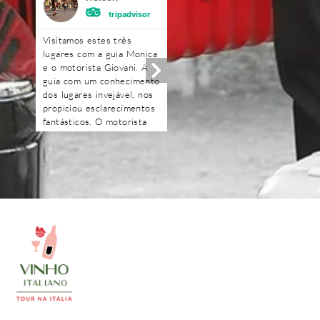
tripadvisor
tripadvisor
Visitamos estes três
Excelente!!!! Amei!! A gu
lugares com a guia Monica
Renata foi uma querida.
e o motorista Giovani. A
Optamos fazer o passeio
guia com um conhecimento
com carro e motorista,
dos lugares invejável, nos
ficamos mais a vontade. 
propiciou esclarecimentos
degustação na loja de fri
fantásticos. O motorista
e o piquenique foi
Giovani com muita
maravilhoso, o dono da
tranquilidade e segurança.
vinícola é uma simpatia.
Obrigado pessoal pelo dia
Ficou com gosto de quer
maravilhoso que passamos
mais.
e obrigado Deyse pela
transparência e
profissionalismo. Ficamos
muito satisfeitos pelos
passeios e recomendamos.