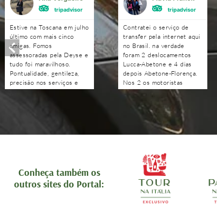
tripadvisor
tripadvisor
Estive na Toscana em julho
Contratei o serviço de
último com mais cinco
transfer pela internet aqui
amigas. Fomos
no Brasil. na verdade
assessoradas pela Deyse e
foram 2 deslocamentos
tudo foi maravilhoso.
Lucca-Abetone e 4 dias
Pontualidade, gentileza,
depois Abetone-Florença.
precisão nos serviços e
Nos 2 os motoristas
nas indicações. Obrigada à
chegaram antes do horário
Deyse e a toda a sua
combinado, nos
equipe. Além de satisfeitas
aguardaram e foram muito
com o serviço, ficamos
atenciosos. Ótimo
orgulhosas de ver o Brasil
trabalho. Podem contratar
se fazer representar tão
sem medo!!!!
bem por essa equipe.
Recomendo com muita
tranquilidade.
Conheça também os
outros sites do Portal: