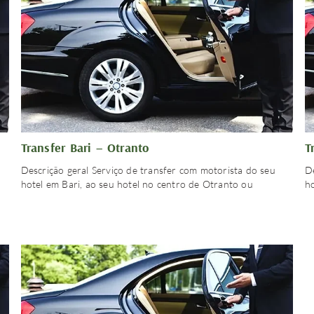
Transfer Bari – Otranto
T
Descrição geral Serviço de transfer com motorista do seu
D
hotel em Bari, ao seu hotel no centro de Otranto ou
ho