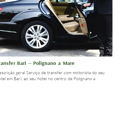
ransfer Bari – Polignano a Mare
escrição geral Serviço de transfer com motorista do seu
tel em Bari, ao seu hotel no centro de Polignano a