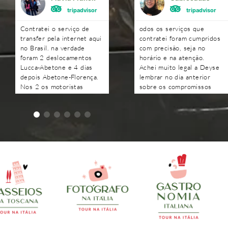
tripadvisor
tripadvisor
Contratei o serviço de
odos os serviços que
transfer pela internet aqui
contratei foram cumpridos
no Brasil. na verdade
com precisão, seja no
foram 2 deslocamentos
horário e na atenção.
Lucca-Abetone e 4 dias
Achei muito legal a Deyse
depois Abetone-Florença.
lembrar no dia anterior
Nos 2 os motoristas
sobre os compromissos
chegaram antes do horário
agendados e as respostas
combinado, nos
às perguntas foram todas
aguardaram e foram muito
recebidas rapidamente.
atenciosos. Ótimo
trabalho. Podem contratar
sem medo!!!!