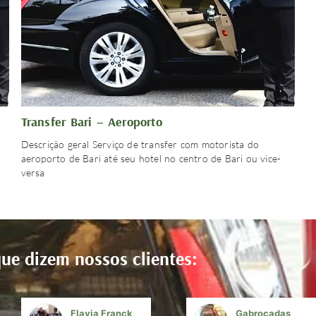
Transfer Bari – Aeroporto
Descrição geral Serviço de transfer com motorista do
aeroporto de Bari até seu hotel no centro de Bari ou vice-
versa
ue dizem nossos clientes:
Flavia Franck
Gabrocadas