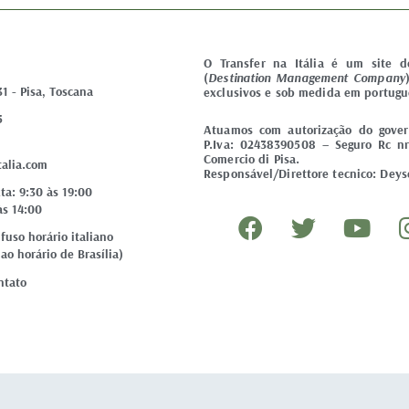
O Transfer na Itália é um site 
(
Destination Management Company
31 - Pisa, Toscana
exclusivos e sob medida em portugu
5
Atuamos com autorização do govern
P.Iva: 02438390508 – Seguro Rc nr
Comercio di Pisa.
talia.com
Responsável/Direttore tecnico: Deyse
ta: 9:30 às 19:00
F
T
Y
às 14:00
a
w
o
uso horário italiano
ao horário de Brasília)
c
i
u
e
t
t
ntato
b
t
u
o
e
b
o
r
e
k