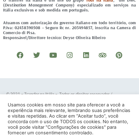
O Transfer na Itália é um site do grupo
Tour na Itália
, um DMC
(
Destination Management Company
) especializado em serviços na
Itália exclusivos e sob medida em português.
Atuamos com autorização do governo italiano em todo território, com
P.Iva: 02438390508 – Seguro Rc nr. 203494857, inscrita na Camera di
Comercio di Pisa.
Responsável/Direttore tecnico: Deyse Oliveira Ribeiro
F
T
Y
I
L
T
P
a
w
o
n
i
r
i
c
i
u
s
n
i
n
e
t
t
t
k
p
t
b
t
u
a
e
a
e
o
e
b
g
d
d
r
© 2021 – Transfer na Itália – Todos os direitos reservados
/
o
r
e
r
i
v
e
Desenvolvido por
DOTES
.
Usamos cookies em nosso site para oferecer a você a
k
a
n
i
s
experiência mais relevante, lembrando suas preferências
e visitas repetidas. Ao clicar em “Aceitar tudo”, você
m
s
t
concorda com o uso de TODOS os cookies. No entanto,
o
você pode visitar "Configurações de cookies" para
Termos e Condições
–
Política de Privacidade
fornecer um consentimento controlado.
r