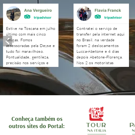
Ana Vergueiro
Flavia Franck
tripadvisor
tripadvisor
Estive na Toscana em julho
Contratei o serviço de
último com mais cinco
transfer pela internet aqui
amigas. Fomos
no Brasil. na verdade
assessoradas pela Deyse e
foram 2 deslocamentos
tudo foi maravilhoso.
Lucca-Abetone e 4 dias
Pontualidade, gentileza,
depois Abetone-Florença.
precisão nos serviços e
Nos 2 os motoristas
nas indicações. Obrigada à
chegaram antes do horário
Deyse e a toda a sua
combinado, nos
equipe. Além de satisfeitas
aguardaram e foram muito
com o serviço, ficamos
atenciosos. Ótimo
orgulhosas de ver o Brasil
trabalho. Podem contratar
se fazer representar tão
sem medo!!!!
bem por essa equipe.
Recomendo com muita
tranquilidade.
Conheça também os
outros sites do Portal: