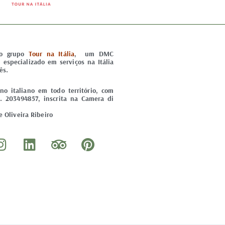
do grupo
Tour na Itália
, um DMC
) especializado em serviços na Itália
ês.
o italiano em todo território, com
. 203494857, inscrita na Camera di
 Oliveira Ribeiro
I
L
T
P
n
i
r
i
s
n
i
n
t
k
p
t
a
e
a
e
g
d
d
r
r
i
v
e