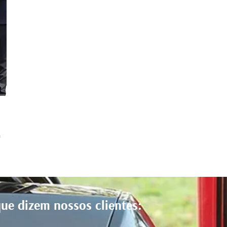
m
ue dizem nossos clientes: