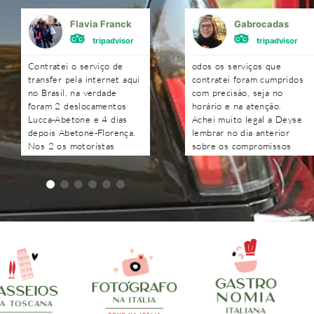
Flavia Franck
Gabrocadas
tripadvisor
tripadvisor
Contratei o serviço de
odos os serviços que
transfer pela internet aqui
contratei foram cumpridos
no Brasil. na verdade
com precisão, seja no
foram 2 deslocamentos
horário e na atenção.
Lucca-Abetone e 4 dias
Achei muito legal a Deyse
depois Abetone-Florença.
lembrar no dia anterior
Nos 2 os motoristas
sobre os compromissos
chegaram antes do horário
agendados e as respostas
combinado, nos
às perguntas foram todas
aguardaram e foram muito
recebidas rapidamente.
atenciosos. Ótimo
trabalho. Podem contratar
sem medo!!!!