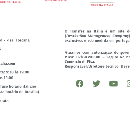
O Transfer na Itália é um site 
(
Destination Management Company
31 - Pisa, Toscana
exclusivos e sob medida em portugu
5
Atuamos com autorização do govern
P.Iva: 02438390508 – Seguro Rc nr
Comercio di Pisa.
talia.com
Responsável/Direttore tecnico: Deyse
ta: 9:30 às 19:00
F
T
Y
às 14:00
a
w
o
uso horário italiano
ao horário de Brasília)
c
i
u
e
t
t
ntato
b
t
u
o
e
b
o
r
e