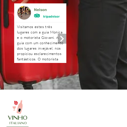
Nelson
Mônica Ferrei
tripadvisor
tripadvisor
Visitamos estes três
Excelente!!!! Amei!! A gu
lugares com a guia Monica
Renata foi uma querida.
e o motorista Giovani. A
Optamos fazer o passeio
guia com um conhecimento
com carro e motorista,
dos lugares invejável, nos
ficamos mais a vontade. 
propiciou esclarecimentos
degustação na loja de fri
fantásticos. O motorista
e o piquenique foi
Giovani com muita
maravilhoso, o dono da
tranquilidade e segurança.
vinícola é uma simpatia.
Obrigado pessoal pelo dia
Ficou com gosto de quer
maravilhoso que passamos
mais.
e obrigado Deyse pela
transparência e
profissionalismo. Ficamos
muito satisfeitos pelos
passeios e recomendamos.