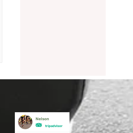
Nelson
Mônica Ferrei
tripadvisor
tripadvisor