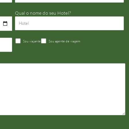
Qual o nome do seu Hotel?
Sou viajante
Sou agente de viagem