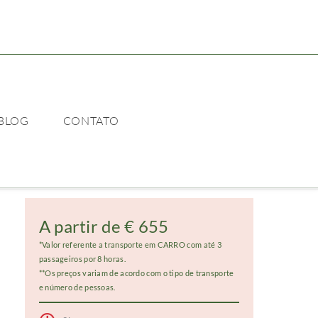
BLOG
CONTATO
A partir de € 655
*Valor referente a transporte em CARRO com até 3
passageiros por 8 horas.
**Os preços variam de acordo com o tipo de transporte
e número de pessoas.