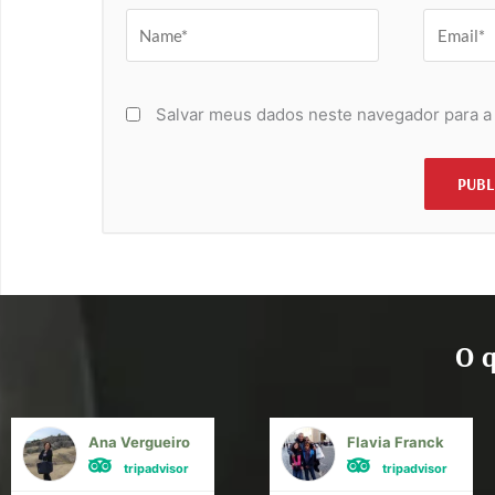
Name*
Email*
Salvar meus dados neste navegador para a
O q
Ana Vergueiro
Flavia Franck
tripadvisor
tripadvisor