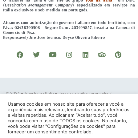
O Transfer na Itália é um site do grupo
Tour na Itália
, um DMC
(
Destination Management Company
) especializado em serviços na
Itália exclusivos e sob medida em português.
Atuamos com autorização do governo italiano em todo território, com
P.Iva: 02438390508 – Seguro Rc nr. 203494857, inscrita na Camera di
Comercio di Pisa.
Responsável/Direttore tecnico: Deyse Oliveira Ribeiro
F
T
Y
I
L
T
P
a
w
o
n
i
r
i
c
i
u
s
n
i
n
e
t
t
t
k
p
t
b
t
u
a
e
a
e
o
e
b
g
d
d
r
© 2021 – Transfer na Itália – Todos os direitos reservados
/
o
r
e
r
i
v
e
Desenvolvido por
DOTES
.
Usamos cookies em nosso site para oferecer a você a
k
a
n
i
s
experiência mais relevante, lembrando suas preferências
e visitas repetidas. Ao clicar em “Aceitar tudo”, você
m
s
t
concorda com o uso de TODOS os cookies. No entanto,
o
você pode visitar "Configurações de cookies" para
Termos e Condições
–
Política de Privacidade
fornecer um consentimento controlado.
r