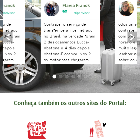
a Franck
Flavia Franck
G
tripadvisor
tripadvisor
iço de
Contratei o serviço de
odos os se
ternet aqui
transfer pela internet aqui
contratei 
rdade foram
no Brasil. na verdade foram
com precisã
 Lucca-
2 deslocamentos Lucca-
horário e n
s depois
Abetone e 4 dias depois
muito legal
a. Nos 2
Abetone-Florença. Nos 2
lembrar no 
hegaram
os motoristas chegaram
sobre os c
antes do horário
agendados 
 aguardaram
combinado, nos aguardaram
às pergunt
tenciosos.
e foram muito atenciosos.
recebidas 
. Podem
Ótimo trabalho. Podem
edo!!!!
contratar sem medo!!!!
Conheça também os outros sites do Portal: