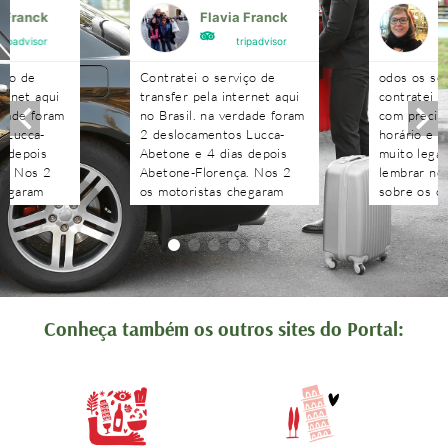
a Franck
Flavia Franck
G
tripadvisor
tripadvisor
iço de
Contratei o serviço de
odos os se
ternet aqui
transfer pela internet aqui
contratei 
rdade foram
no Brasil. na verdade foram
com precisã
 Lucca-
2 deslocamentos Lucca-
horário e n
s depois
Abetone e 4 dias depois
muito legal
a. Nos 2
Abetone-Florença. Nos 2
lembrar no 
hegaram
os motoristas chegaram
sobre os c
antes do horário
agendados 
 aguardaram
combinado, nos aguardaram
às pergunt
tenciosos.
e foram muito atenciosos.
recebidas 
. Podem
Ótimo trabalho. Podem
edo!!!!
contratar sem medo!!!!
Conheça também os outros sites do Portal: