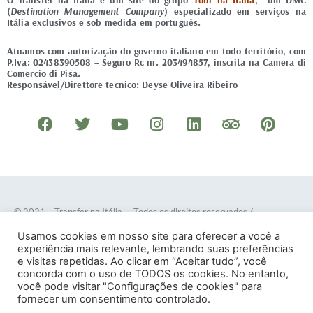
O Transfer na Itália é um site do grupo
Tour na Itália
, um DMC
(
Destination Management Company
) especializado em serviços na
Itália exclusivos e sob medida em português.
Atuamos com autorização do governo italiano em todo território, com
P.Iva: 02438390508 – Seguro Rc nr. 203494857, inscrita na Camera di
Comercio di Pisa.
Responsável/Direttore tecnico: Deyse Oliveira Ribeiro
F
T
Y
I
L
T
P
a
w
o
n
i
r
i
c
i
u
s
n
i
n
e
t
t
t
k
p
t
b
t
u
a
e
a
e
o
e
b
g
d
d
r
© 2021 – Transfer na Itália – Todos os direitos reservados
/
o
r
e
r
i
v
e
Desenvolvido por
DOTES
.
Usamos cookies em nosso site para oferecer a você a
k
a
n
i
s
experiência mais relevante, lembrando suas preferências
e visitas repetidas. Ao clicar em “Aceitar tudo”, você
m
s
t
concorda com o uso de TODOS os cookies. No entanto,
o
você pode visitar "Configurações de cookies" para
Termos e Condições
–
Política de Privacidade
fornecer um consentimento controlado.
r