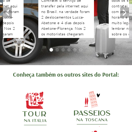
iço de
Contratei o serviço de
odos os se
ternet aqui
transfer pela internet aqui
contratei 
rdade foram
no Brasil. na verdade foram
com precisã
 Lucca-
2 deslocamentos Lucca-
horário e n
s depois
Abetone e 4 dias depois
muito legal
a. Nos 2
Abetone-Florença. Nos 2
lembrar no 
hegaram
os motoristas chegaram
sobre os c
antes do horário
agendados 
 aguardaram
combinado, nos aguardaram
às pergunt
tenciosos.
e foram muito atenciosos.
recebidas 
. Podem
Ótimo trabalho. Podem
edo!!!!
contratar sem medo!!!!
Conheça também os outros sites do Portal: