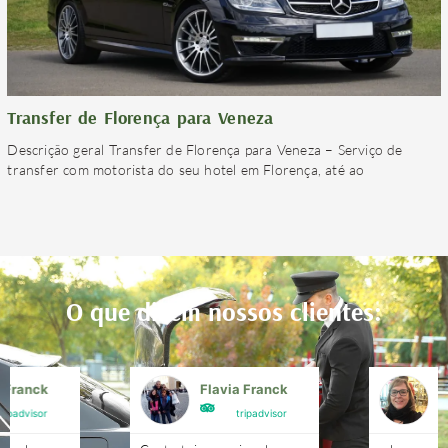
Transfer de Florença para Veneza
Descrição geral Transfer de Florença para Veneza – Serviço de
transfer com motorista do seu hotel em Florença, até ao
O que dizem nossos clientes:
a Franck
Flavia Franck
G
tripadvisor
tripadvisor