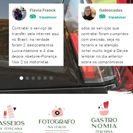
Flavia Franck
Gabrocadas
tripadvisor
tripadvisor
Contratei o serviço de
odos os serviços que
transfer pela internet aqui
contratei foram cumpridos
no Brasil. na verdade
com precisão, seja no
foram 2 deslocamentos
horário e na atenção.
Lucca-Abetone e 4 dias
Achei muito legal a Deyse
depois Abetone-Florença.
lembrar no dia anterior
Nos 2 os motoristas
sobre os compromissos
chegaram antes do horário
agendados e as respostas
combinado, nos
às perguntas foram todas
aguardaram e foram muito
recebidas rapidamente.
atenciosos. Ótimo
trabalho. Podem contratar
sem medo!!!!