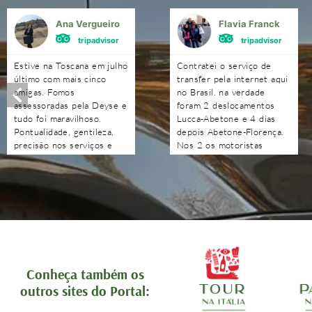
Ana Vergueiro
Flavia Franck
tripadvisor
tripadvisor
Estive na Toscana em julho
Contratei o serviço de
último com mais cinco
transfer pela internet aqui
amigas. Fomos
no Brasil. na verdade
assessoradas pela Deyse e
foram 2 deslocamentos
tudo foi maravilhoso.
Lucca-Abetone e 4 dias
Pontualidade, gentileza,
depois Abetone-Florença.
precisão nos serviços e
Nos 2 os motoristas
nas indicações. Obrigada à
chegaram antes do horário
Deyse e a toda a sua
combinado, nos
equipe. Além de satisfeitas
aguardaram e foram muito
com o serviço, ficamos
atenciosos. Ótimo
orgulhosas de ver o Brasil
trabalho. Podem contratar
se fazer representar tão
sem medo!!!!
bem por essa equipe.
Recomendo com muita
tranquilidade.
Conheça também os
outros sites do Portal: