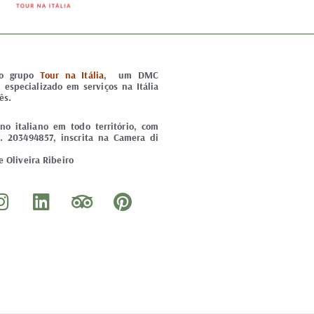
do grupo
Tour na Itália
, um DMC
) especializado em serviços na Itália
ês.
o italiano em todo território, com
. 203494857, inscrita na Camera di
 Oliveira Ribeiro
I
L
T
P
n
i
r
i
s
n
i
n
t
k
p
t
a
e
a
e
g
d
d
r
r
i
v
e