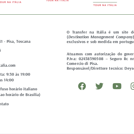
O Transfer na Itália é um site 
(
Destination Management Company
31 - Pisa, Toscana
exclusivos e sob medida em portugu
5
Atuamos com autorização do govern
P.Iva: 02438390508 – Seguro Rc nr
Comercio di Pisa.
talia.com
Responsável/Direttore tecnico: Deyse
ta: 9:30 às 19:00
F
T
Y
às 14:00
a
w
o
uso horário italiano
ao horário de Brasília)
c
i
u
e
t
t
ntato
b
t
u
o
e
b
o
r
e