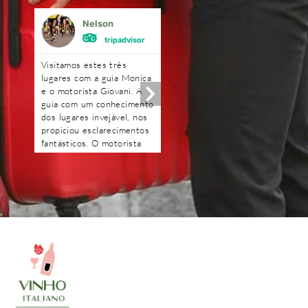
Nelson
Mônica Ferrei
tripadvisor
tripadvisor
Visitamos estes três
Excelente!!!! Amei!! A gu
lugares com a guia Monica
Renata foi uma querida.
e o motorista Giovani. A
Optamos fazer o passeio
guia com um conhecimento
com carro e motorista,
dos lugares invejável, nos
ficamos mais a vontade. 
propiciou esclarecimentos
degustação na loja de fri
fantásticos. O motorista
e o piquenique foi
Giovani com muita
maravilhoso, o dono da
tranquilidade e segurança.
vinícola é uma simpatia.
Obrigado pessoal pelo dia
Ficou com gosto de quer
maravilhoso que passamos
mais.
e obrigado Deyse pela
transparência e
profissionalismo. Ficamos
muito satisfeitos pelos
passeios e recomendamos.