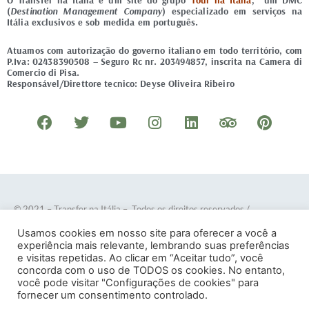
O Transfer na Itália é um site do grupo
Tour na Itália
, um DMC
(
Destination Management Company
) especializado em serviços na
Itália exclusivos e sob medida em português.
Atuamos com autorização do governo italiano em todo território, com
P.Iva: 02438390508 – Seguro Rc nr. 203494857, inscrita na Camera di
Comercio di Pisa.
Responsável/Direttore tecnico: Deyse Oliveira Ribeiro
F
T
Y
I
L
T
P
a
w
o
n
i
r
i
c
i
u
s
n
i
n
e
t
t
t
k
p
t
b
t
u
a
e
a
e
o
e
b
g
d
d
r
© 2021 – Transfer na Itália – Todos os direitos reservados
/
o
r
e
r
i
v
e
Desenvolvido por
DOTES
.
Usamos cookies em nosso site para oferecer a você a
k
a
n
i
s
experiência mais relevante, lembrando suas preferências
e visitas repetidas. Ao clicar em “Aceitar tudo”, você
m
s
t
concorda com o uso de TODOS os cookies. No entanto,
o
você pode visitar "Configurações de cookies" para
Termos e Condições
–
Política de Privacidade
fornecer um consentimento controlado.
r