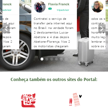
a Franck
Flavia Franck
G
tripadvisor
tripadvisor
iço de
Contratei o serviço de
odos os se
ternet aqui
transfer pela internet aqui
contratei 
rdade foram
no Brasil. na verdade foram
com precisã
 Lucca-
2 deslocamentos Lucca-
horário e n
s depois
Abetone e 4 dias depois
muito legal
a. Nos 2
Abetone-Florença. Nos 2
lembrar no 
hegaram
os motoristas chegaram
sobre os c
antes do horário
agendados 
 aguardaram
combinado, nos aguardaram
às pergunt
tenciosos.
e foram muito atenciosos.
recebidas 
. Podem
Ótimo trabalho. Podem
edo!!!!
contratar sem medo!!!!
Conheça também os outros sites do Portal: