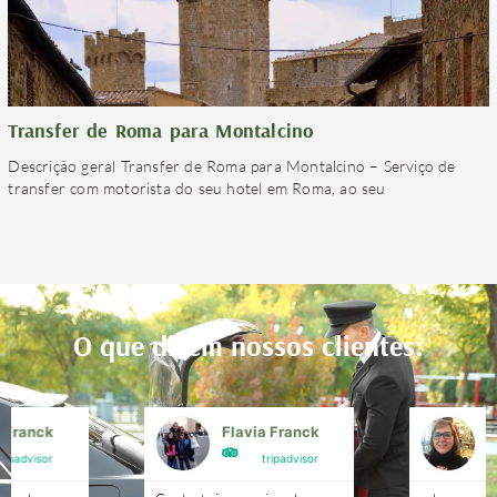
Transfer de Roma para Montalcino
Descrição geral Transfer de Roma para Montalcino – Serviço de
transfer com motorista do seu hotel em Roma, ao seu
O que dizem nossos clientes:
a Franck
Flavia Franck
G
tripadvisor
tripadvisor