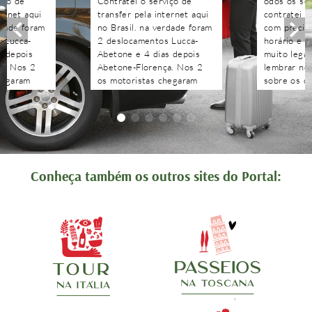
iço de
Contratei o serviço de
odos os se
ternet aqui
transfer pela internet aqui
contratei 
rdade foram
no Brasil. na verdade foram
com precisã
 Lucca-
2 deslocamentos Lucca-
horário e n
s depois
Abetone e 4 dias depois
muito legal
a. Nos 2
Abetone-Florença. Nos 2
lembrar no 
hegaram
os motoristas chegaram
sobre os c
antes do horário
agendados 
 aguardaram
combinado, nos aguardaram
às pergunt
tenciosos.
e foram muito atenciosos.
recebidas 
. Podem
Ótimo trabalho. Podem
edo!!!!
contratar sem medo!!!!
Conheça também os outros sites do Portal: