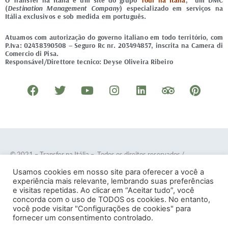
O Transfer na Itália é um site do grupo
Tour na Itália
, um DMC
(
Destination Management Company
) especializado em serviços na
Itália exclusivos e sob medida em português.
Atuamos com autorização do governo italiano em todo território, com
P.Iva: 02438390508 – Seguro Rc nr. 203494857, inscrita na Camera di
Comercio di Pisa.
Responsável/Direttore tecnico: Deyse Oliveira Ribeiro
F
T
Y
I
L
T
P
a
w
o
n
i
r
i
c
i
u
s
n
i
n
e
t
t
t
k
p
t
b
t
u
a
e
a
e
o
e
b
g
d
d
r
© 2021 – Transfer na Itália – Todos os direitos reservados
/
o
r
e
r
i
v
e
Desenvolvido por
DOTES
.
Usamos cookies em nosso site para oferecer a você a
k
a
n
i
s
experiência mais relevante, lembrando suas preferências
e visitas repetidas. Ao clicar em “Aceitar tudo”, você
m
s
t
concorda com o uso de TODOS os cookies. No entanto,
o
você pode visitar "Configurações de cookies" para
Termos e Condições
–
Política de Privacidade
fornecer um consentimento controlado.
r