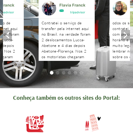
a Franck
Flavia Franck
G
tripadvisor
tripadvisor
iço de
Contratei o serviço de
odos os se
ternet aqui
transfer pela internet aqui
contratei 
rdade foram
no Brasil. na verdade foram
com precisã
 Lucca-
2 deslocamentos Lucca-
horário e n
s depois
Abetone e 4 dias depois
muito legal
a. Nos 2
Abetone-Florença. Nos 2
lembrar no 
hegaram
os motoristas chegaram
sobre os c
antes do horário
agendados 
 aguardaram
combinado, nos aguardaram
às pergunt
tenciosos.
e foram muito atenciosos.
recebidas 
. Podem
Ótimo trabalho. Podem
edo!!!!
contratar sem medo!!!!
Conheça também os outros sites do Portal: