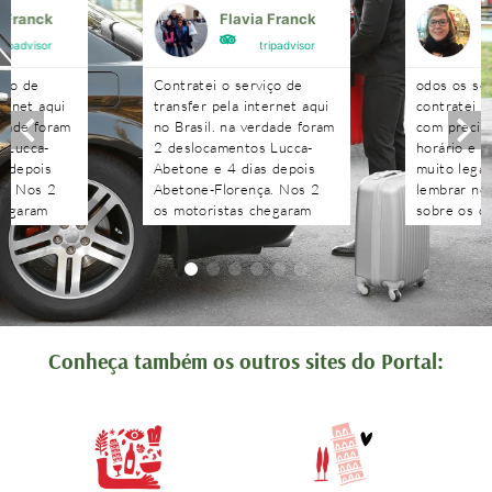
a Franck
Flavia Franck
G
tripadvisor
tripadvisor
iço de
Contratei o serviço de
odos os se
ternet aqui
transfer pela internet aqui
contratei 
rdade foram
no Brasil. na verdade foram
com precisã
 Lucca-
2 deslocamentos Lucca-
horário e n
s depois
Abetone e 4 dias depois
muito legal
a. Nos 2
Abetone-Florença. Nos 2
lembrar no 
hegaram
os motoristas chegaram
sobre os c
antes do horário
agendados 
 aguardaram
combinado, nos aguardaram
às pergunt
tenciosos.
e foram muito atenciosos.
recebidas 
. Podem
Ótimo trabalho. Podem
edo!!!!
contratar sem medo!!!!
Conheça também os outros sites do Portal: