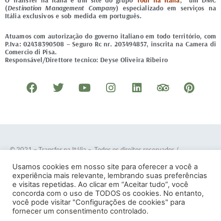
O Transfer na Itália é um site do grupo
Tour na Itália
, um DMC
(
Destination Management Company
) especializado em serviços na
Itália exclusivos e sob medida em português.
Atuamos com autorização do governo italiano em todo território, com
P.Iva: 02438390508 – Seguro Rc nr. 203494857, inscrita na Camera di
Comercio di Pisa.
Responsável/Direttore tecnico: Deyse Oliveira Ribeiro
F
T
Y
I
L
T
P
a
w
o
n
i
r
i
c
i
u
s
n
i
n
e
t
t
t
k
p
t
b
t
u
a
e
a
e
o
e
b
g
d
d
r
© 2021 – Transfer na Itália – Todos os direitos reservados
/
o
r
e
r
i
v
e
Desenvolvido por
DOTES
.
Usamos cookies em nosso site para oferecer a você a
k
a
n
i
s
experiência mais relevante, lembrando suas preferências
e visitas repetidas. Ao clicar em “Aceitar tudo”, você
m
s
t
concorda com o uso de TODOS os cookies. No entanto,
o
você pode visitar "Configurações de cookies" para
Termos e Condições
–
Política de Privacidade
fornecer um consentimento controlado.
r