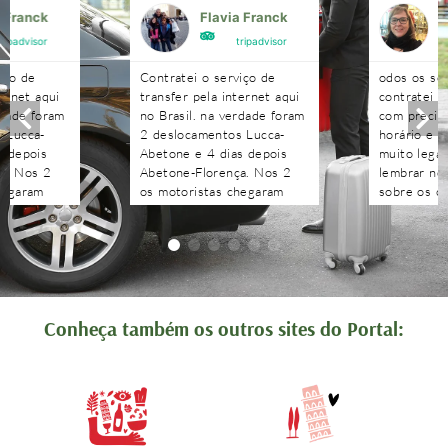
a Franck
Flavia Franck
G
tripadvisor
tripadvisor
iço de
Contratei o serviço de
odos os se
ternet aqui
transfer pela internet aqui
contratei 
rdade foram
no Brasil. na verdade foram
com precisã
 Lucca-
2 deslocamentos Lucca-
horário e n
s depois
Abetone e 4 dias depois
muito legal
a. Nos 2
Abetone-Florença. Nos 2
lembrar no 
hegaram
os motoristas chegaram
sobre os c
antes do horário
agendados 
 aguardaram
combinado, nos aguardaram
às pergunt
tenciosos.
e foram muito atenciosos.
recebidas 
. Podem
Ótimo trabalho. Podem
edo!!!!
contratar sem medo!!!!
Conheça também os outros sites do Portal: