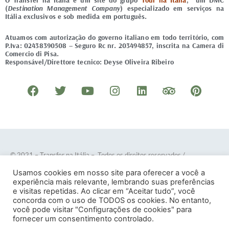
O Transfer na Itália é um site do grupo
Tour na Itália
, um DMC
(
Destination Management Company
) especializado em serviços na
Itália exclusivos e sob medida em português.
Atuamos com autorização do governo italiano em todo território, com
P.Iva: 02438390508 – Seguro Rc nr. 203494857, inscrita na Camera di
Comercio di Pisa.
Responsável/Direttore tecnico: Deyse Oliveira Ribeiro
F
T
Y
I
L
T
P
a
w
o
n
i
r
i
c
i
u
s
n
i
n
e
t
t
t
k
p
t
b
t
u
a
e
a
e
o
e
b
g
d
d
r
© 2021 – Transfer na Itália – Todos os direitos reservados
/
o
r
e
r
i
v
e
Desenvolvido por
DOTES
.
Usamos cookies em nosso site para oferecer a você a
k
a
n
i
s
experiência mais relevante, lembrando suas preferências
e visitas repetidas. Ao clicar em “Aceitar tudo”, você
m
s
t
concorda com o uso de TODOS os cookies. No entanto,
o
você pode visitar "Configurações de cookies" para
Termos e Condições
–
Política de Privacidade
fornecer um consentimento controlado.
r