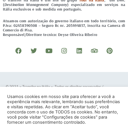
O Transfer na Itália é um site do grupo
Tour na Itália
, um DMC
(
Destination Management Company
) especializado em serviços na
Itália exclusivos e sob medida em português.
Atuamos com autorização do governo italiano em todo território, com
P.Iva: 02438390508 – Seguro Rc nr. 203494857, inscrita na Camera di
Comercio di Pisa.
Responsável/Direttore tecnico: Deyse Oliveira Ribeiro
F
T
Y
I
L
T
P
a
w
o
n
i
r
i
c
i
u
s
n
i
n
e
t
t
t
k
p
t
b
t
u
a
e
a
e
o
e
b
g
d
d
r
© 2021 – Transfer na Itália – Todos os direitos reservados
/
o
r
e
r
i
v
e
Desenvolvido por
DOTES
.
Usamos cookies em nosso site para oferecer a você a
k
a
n
i
s
experiência mais relevante, lembrando suas preferências
e visitas repetidas. Ao clicar em “Aceitar tudo”, você
m
s
t
concorda com o uso de TODOS os cookies. No entanto,
o
você pode visitar "Configurações de cookies" para
Termos e Condições
–
Política de Privacidade
fornecer um consentimento controlado.
r