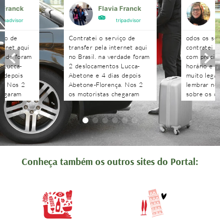
a Franck
Flavia Franck
G
tripadvisor
tripadvisor
iço de
Contratei o serviço de
odos os se
ternet aqui
transfer pela internet aqui
contratei 
rdade foram
no Brasil. na verdade foram
com precisã
 Lucca-
2 deslocamentos Lucca-
horário e n
s depois
Abetone e 4 dias depois
muito legal
a. Nos 2
Abetone-Florença. Nos 2
lembrar no 
hegaram
os motoristas chegaram
sobre os c
antes do horário
agendados 
 aguardaram
combinado, nos aguardaram
às pergunt
tenciosos.
e foram muito atenciosos.
recebidas 
. Podem
Ótimo trabalho. Podem
edo!!!!
contratar sem medo!!!!
Conheça também os outros sites do Portal: