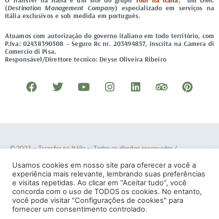
O Transfer na Itália é um site do grupo
Tour na Itália
, um DMC
(
Destination Management Company
) especializado em serviços na
Itália exclusivos e sob medida em português.
Atuamos com autorização do governo italiano em todo território, com
P.Iva: 02438390508 – Seguro Rc nr. 203494857, inscrita na Camera di
Comercio di Pisa.
Responsável/Direttore tecnico: Deyse Oliveira Ribeiro
F
T
Y
I
L
T
P
a
w
o
n
i
r
i
c
i
u
s
n
i
n
e
t
t
t
k
p
t
b
t
u
a
e
a
e
o
e
b
g
d
d
r
© 2021 – Transfer na Itália – Todos os direitos reservados
/
o
r
e
r
i
v
e
Desenvolvido por
DOTES
.
Usamos cookies em nosso site para oferecer a você a
k
a
n
i
s
experiência mais relevante, lembrando suas preferências
e visitas repetidas. Ao clicar em “Aceitar tudo”, você
m
s
t
concorda com o uso de TODOS os cookies. No entanto,
o
você pode visitar "Configurações de cookies" para
Termos e Condições
–
Política de Privacidade
fornecer um consentimento controlado.
r