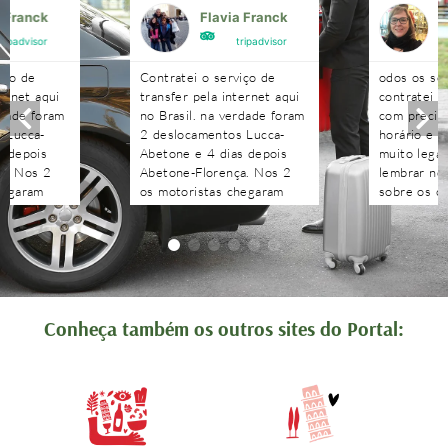
a Franck
Flavia Franck
G
tripadvisor
tripadvisor
iço de
Contratei o serviço de
odos os se
ternet aqui
transfer pela internet aqui
contratei 
rdade foram
no Brasil. na verdade foram
com precisã
 Lucca-
2 deslocamentos Lucca-
horário e n
s depois
Abetone e 4 dias depois
muito legal
a. Nos 2
Abetone-Florença. Nos 2
lembrar no 
hegaram
os motoristas chegaram
sobre os c
antes do horário
agendados 
 aguardaram
combinado, nos aguardaram
às pergunt
tenciosos.
e foram muito atenciosos.
recebidas 
. Podem
Ótimo trabalho. Podem
edo!!!!
contratar sem medo!!!!
Conheça também os outros sites do Portal: