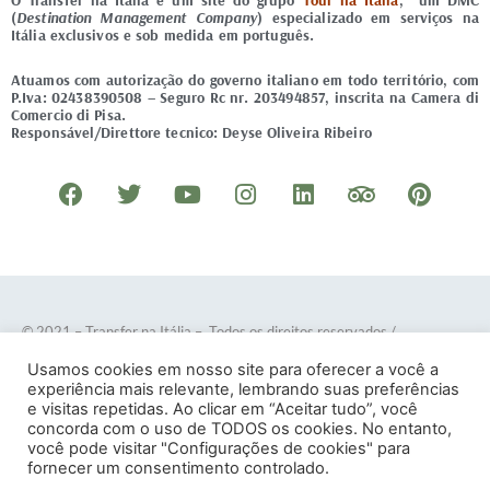
O Transfer na Itália é um site do grupo
Tour na Itália
, um DMC
(
Destination Management Company
) especializado em serviços na
Itália exclusivos e sob medida em português.
Atuamos com autorização do governo italiano em todo território, com
P.Iva: 02438390508 – Seguro Rc nr. 203494857, inscrita na Camera di
Comercio di Pisa.
Responsável/Direttore tecnico: Deyse Oliveira Ribeiro
F
T
Y
I
L
T
P
a
w
o
n
i
r
i
c
i
u
s
n
i
n
e
t
t
t
k
p
t
b
t
u
a
e
a
e
o
e
b
g
d
d
r
© 2021 – Transfer na Itália – Todos os direitos reservados
/
o
r
e
r
i
v
e
Desenvolvido por
DOTES
.
Usamos cookies em nosso site para oferecer a você a
k
a
n
i
s
experiência mais relevante, lembrando suas preferências
e visitas repetidas. Ao clicar em “Aceitar tudo”, você
m
s
t
concorda com o uso de TODOS os cookies. No entanto,
o
você pode visitar "Configurações de cookies" para
Termos e Condições
–
Política de Privacidade
fornecer um consentimento controlado.
r