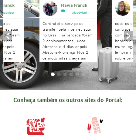
a Franck
Flavia Franck
G
tripadvisor
tripadvisor
iço de
Contratei o serviço de
odos os se
ternet aqui
transfer pela internet aqui
contratei 
rdade foram
no Brasil. na verdade foram
com precisã
 Lucca-
2 deslocamentos Lucca-
horário e n
s depois
Abetone e 4 dias depois
muito legal
a. Nos 2
Abetone-Florença. Nos 2
lembrar no 
hegaram
os motoristas chegaram
sobre os c
antes do horário
agendados 
 aguardaram
combinado, nos aguardaram
às pergunt
tenciosos.
e foram muito atenciosos.
recebidas 
. Podem
Ótimo trabalho. Podem
edo!!!!
contratar sem medo!!!!
Conheça também os outros sites do Portal: