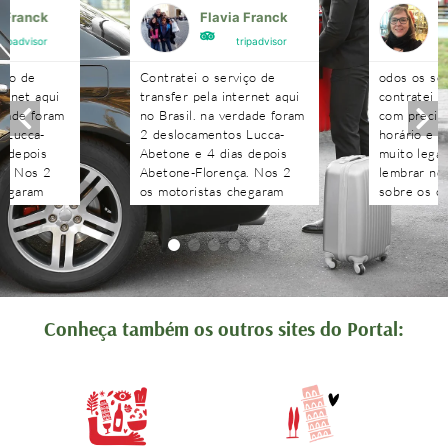
a Franck
Flavia Franck
G
tripadvisor
tripadvisor
iço de
Contratei o serviço de
odos os se
ternet aqui
transfer pela internet aqui
contratei 
rdade foram
no Brasil. na verdade foram
com precisã
 Lucca-
2 deslocamentos Lucca-
horário e n
s depois
Abetone e 4 dias depois
muito legal
a. Nos 2
Abetone-Florença. Nos 2
lembrar no 
hegaram
os motoristas chegaram
sobre os c
antes do horário
agendados 
 aguardaram
combinado, nos aguardaram
às pergunt
tenciosos.
e foram muito atenciosos.
recebidas 
. Podem
Ótimo trabalho. Podem
edo!!!!
contratar sem medo!!!!
Conheça também os outros sites do Portal: