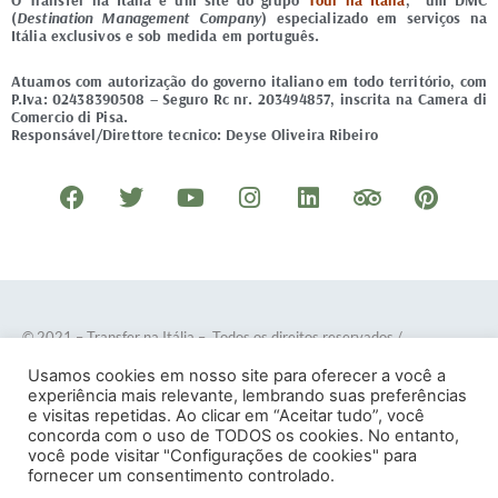
O Transfer na Itália é um site do grupo
Tour na Itália
, um DMC
(
Destination Management Company
) especializado em serviços na
Itália exclusivos e sob medida em português.
Atuamos com autorização do governo italiano em todo território, com
P.Iva: 02438390508 – Seguro Rc nr. 203494857, inscrita na Camera di
Comercio di Pisa.
Responsável/Direttore tecnico: Deyse Oliveira Ribeiro
F
T
Y
I
L
T
P
a
w
o
n
i
r
i
c
i
u
s
n
i
n
e
t
t
t
k
p
t
b
t
u
a
e
a
e
o
e
b
g
d
d
r
© 2021 – Transfer na Itália – Todos os direitos reservados
/
o
r
e
r
i
v
e
Desenvolvido por
DOTES
.
Usamos cookies em nosso site para oferecer a você a
k
a
n
i
s
experiência mais relevante, lembrando suas preferências
e visitas repetidas. Ao clicar em “Aceitar tudo”, você
m
s
t
concorda com o uso de TODOS os cookies. No entanto,
o
você pode visitar "Configurações de cookies" para
Termos e Condições
–
Política de Privacidade
fornecer um consentimento controlado.
r