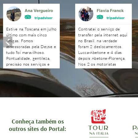
Ana Vergueiro
Flavia Franck
tripadvisor
tripadvisor
Estive na Toscana em julho
Contratei o serviço de
último com mais cinco
transfer pela internet aqui
amigas. Fomos
no Brasil. na verdade
assessoradas pela Deyse e
foram 2 deslocamentos
tudo foi maravilhoso.
Lucca-Abetone e 4 dias
Pontualidade, gentileza,
depois Abetone-Florença.
precisão nos serviços e
Nos 2 os motoristas
nas indicações. Obrigada à
chegaram antes do horário
Deyse e a toda a sua
combinado, nos
equipe. Além de satisfeitas
aguardaram e foram muito
com o serviço, ficamos
atenciosos. Ótimo
orgulhosas de ver o Brasil
trabalho. Podem contratar
se fazer representar tão
sem medo!!!!
bem por essa equipe.
Recomendo com muita
tranquilidade.
Conheça também os
outros sites do Portal: