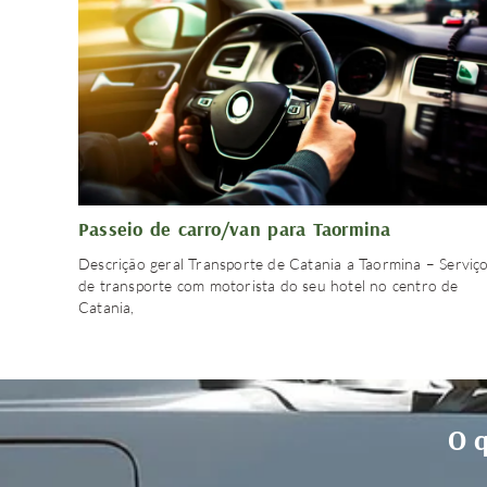
Passeio de carro/van para Taormina
Descrição geral Transporte de Catania a Taormina – Serviç
de transporte com motorista do seu hotel no centro de
Catania,
O q