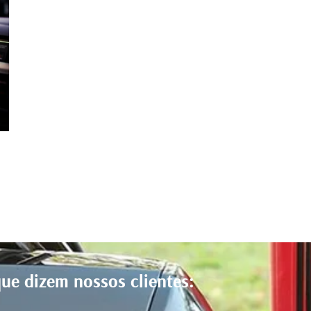
o
ue dizem nossos clientes: