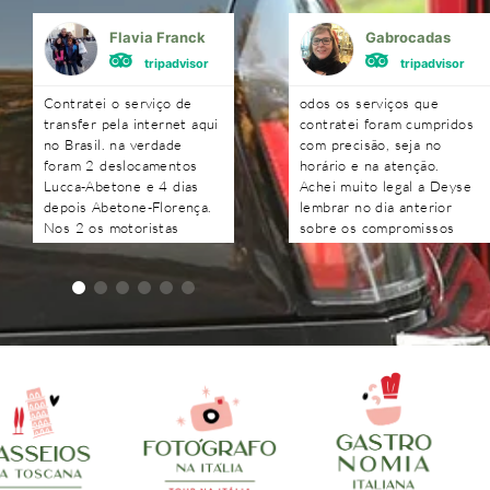
Flavia Franck
Gabrocadas
tripadvisor
tripadvisor
Contratei o serviço de
odos os serviços que
transfer pela internet aqui
contratei foram cumpridos
no Brasil. na verdade
com precisão, seja no
foram 2 deslocamentos
horário e na atenção.
Lucca-Abetone e 4 dias
Achei muito legal a Deyse
depois Abetone-Florença.
lembrar no dia anterior
Nos 2 os motoristas
sobre os compromissos
chegaram antes do horário
agendados e as respostas
combinado, nos
às perguntas foram todas
aguardaram e foram muito
recebidas rapidamente.
atenciosos. Ótimo
trabalho. Podem contratar
sem medo!!!!