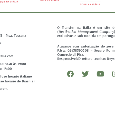
O Transfer na Itália é um site 
(
Destination Management Company
31 - Pisa, Toscana
exclusivos e sob medida em portugu
5
Atuamos com autorização do govern
P.Iva: 02438390508 – Seguro Rc nr
Comercio di Pisa.
talia.com
Responsável/Direttore tecnico: Deyse
ta: 9:30 às 19:00
F
T
Y
às 14:00
a
w
o
uso horário italiano
ao horário de Brasília)
c
i
u
e
t
t
ntato
b
t
u
o
e
b
o
r
e