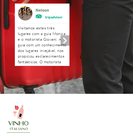
Nelson
Mônica Ferrei
tripadvisor
tripadvisor
Visitamos estes três
Excelente!!!! Amei!! A gu
lugares com a guia Monica
Renata foi uma querida.
e o motorista Giovani. A
Optamos fazer o passeio
guia com um conhecimento
com carro e motorista,
dos lugares invejável, nos
ficamos mais a vontade. 
propiciou esclarecimentos
degustação na loja de fri
fantásticos. O motorista
e o piquenique foi
Giovani com muita
maravilhoso, o dono da
tranquilidade e segurança.
vinícola é uma simpatia.
Obrigado pessoal pelo dia
Ficou com gosto de quer
maravilhoso que passamos
mais.
e obrigado Deyse pela
transparência e
profissionalismo. Ficamos
muito satisfeitos pelos
passeios e recomendamos.