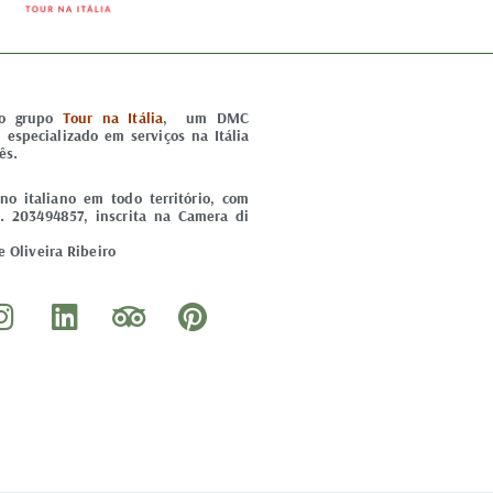
do grupo
Tour na Itália
, um DMC
) especializado em serviços na Itália
ês.
o italiano em todo território, com
. 203494857, inscrita na Camera di
 Oliveira Ribeiro
I
L
T
P
n
i
r
i
s
n
i
n
t
k
p
t
a
e
a
e
g
d
d
r
r
i
v
e