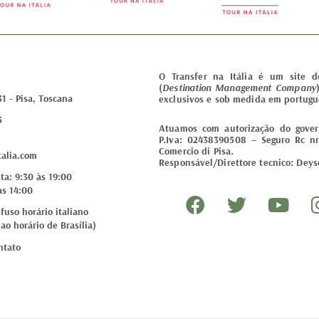
O Transfer na Itália é um site 
(
Destination Management Company
31 - Pisa, Toscana
exclusivos e sob medida em portugu
5
Atuamos com autorização do govern
P.Iva: 02438390508 – Seguro Rc nr
Comercio di Pisa.
talia.com
Responsável/Direttore tecnico: Deyse
ta: 9:30 às 19:00
F
T
Y
às 14:00
a
w
o
uso horário italiano
ao horário de Brasília)
c
i
u
e
t
t
ntato
b
t
u
o
e
b
o
r
e