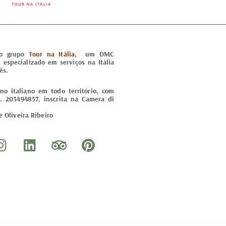
do grupo
Tour na Itália
, um DMC
) especializado em serviços na Itália
ês.
o italiano em todo território, com
. 203494857, inscrita na Camera di
 Oliveira Ribeiro
I
L
T
P
n
i
r
i
s
n
i
n
t
k
p
t
a
e
a
e
g
d
d
r
r
i
v
e