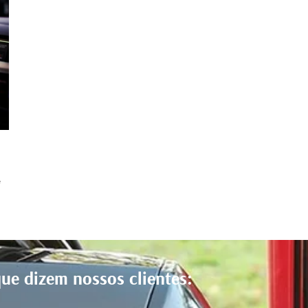
e
ue dizem nossos clientes: