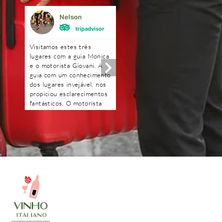
Nelson
Mônica Ferrei
tripadvisor
tripadvisor
Visitamos estes três
Excelente!!!! Amei!! A gu
lugares com a guia Monica
Renata foi uma querida.
e o motorista Giovani. A
Optamos fazer o passeio
guia com um conhecimento
com carro e motorista,
dos lugares invejável, nos
ficamos mais a vontade. 
propiciou esclarecimentos
degustação na loja de fri
fantásticos. O motorista
e o piquenique foi
Giovani com muita
maravilhoso, o dono da
tranquilidade e segurança.
vinícola é uma simpatia.
Obrigado pessoal pelo dia
Ficou com gosto de quer
maravilhoso que passamos
mais.
e obrigado Deyse pela
transparência e
profissionalismo. Ficamos
muito satisfeitos pelos
passeios e recomendamos.