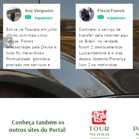
Ana Vergueiro
Flavia Franck
tripadvisor
tripadvisor
Estive na Toscana em julho
Contratei o serviço de
último com mais cinco
transfer pela internet aqui
amigas. Fomos
no Brasil. na verdade
assessoradas pela Deyse e
foram 2 deslocamentos
tudo foi maravilhoso.
Lucca-Abetone e 4 dias
Pontualidade, gentileza,
depois Abetone-Florença.
precisão nos serviços e
Nos 2 os motoristas
nas indicações. Obrigada à
chegaram antes do horário
Deyse e a toda a sua
combinado, nos
equipe. Além de satisfeitas
aguardaram e foram muito
com o serviço, ficamos
atenciosos. Ótimo
orgulhosas de ver o Brasil
trabalho. Podem contratar
se fazer representar tão
sem medo!!!!
bem por essa equipe.
Recomendo com muita
tranquilidade.
Conheça também os
outros sites do Portal: