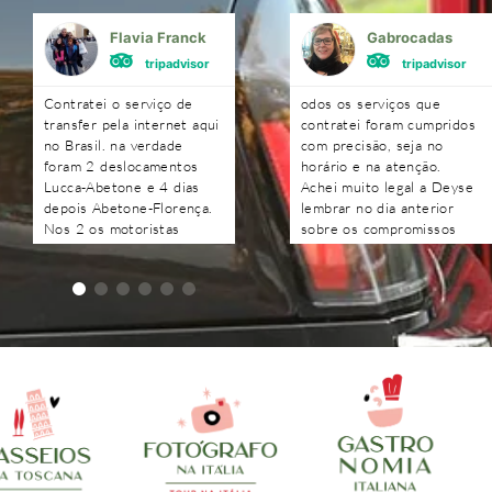
Flavia Franck
Gabrocadas
tripadvisor
tripadvisor
Contratei o serviço de
odos os serviços que
transfer pela internet aqui
contratei foram cumpridos
no Brasil. na verdade
com precisão, seja no
foram 2 deslocamentos
horário e na atenção.
Lucca-Abetone e 4 dias
Achei muito legal a Deyse
depois Abetone-Florença.
lembrar no dia anterior
Nos 2 os motoristas
sobre os compromissos
chegaram antes do horário
agendados e as respostas
combinado, nos
às perguntas foram todas
aguardaram e foram muito
recebidas rapidamente.
atenciosos. Ótimo
trabalho. Podem contratar
sem medo!!!!