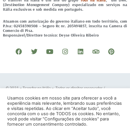
O Transfer na Itália é um site do grupo
Tour na Itália
, um DMC
(
Destination Management Company
) especializado em serviços na
Itália exclusivos e sob medida em português.
Atuamos com autorização do governo italiano em todo território, com
P.Iva: 02438390508 – Seguro Rc nr. 203494857, inscrita na Camera di
Comercio di Pisa.
Responsável/Direttore tecnico: Deyse Oliveira Ribeiro
F
T
Y
I
L
T
P
a
w
o
n
i
r
i
c
i
u
s
n
i
n
e
t
t
t
k
p
t
b
t
u
a
e
a
e
o
e
b
g
d
d
r
© 2021 – Transfer na Itália – Todos os direitos reservados
/
o
r
e
r
i
v
e
Desenvolvido por
DOTES
.
Usamos cookies em nosso site para oferecer a você a
k
a
n
i
s
experiência mais relevante, lembrando suas preferências
e visitas repetidas. Ao clicar em “Aceitar tudo”, você
m
s
t
concorda com o uso de TODOS os cookies. No entanto,
o
você pode visitar "Configurações de cookies" para
Termos e Condições
–
Política de Privacidade
fornecer um consentimento controlado.
r