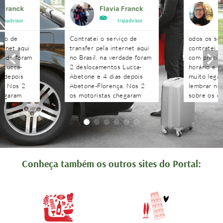
a Franck
Flavia Franck
G
tripadvisor
tripadvisor
iço de
Contratei o serviço de
odos os se
ternet aqui
transfer pela internet aqui
contratei 
rdade foram
no Brasil. na verdade foram
com precisã
 Lucca-
2 deslocamentos Lucca-
horário e n
s depois
Abetone e 4 dias depois
muito legal
a. Nos 2
Abetone-Florença. Nos 2
lembrar no 
hegaram
os motoristas chegaram
sobre os c
antes do horário
agendados 
 aguardaram
combinado, nos aguardaram
às pergunt
tenciosos.
e foram muito atenciosos.
recebidas 
. Podem
Ótimo trabalho. Podem
edo!!!!
contratar sem medo!!!!
Conheça também os outros sites do Portal: