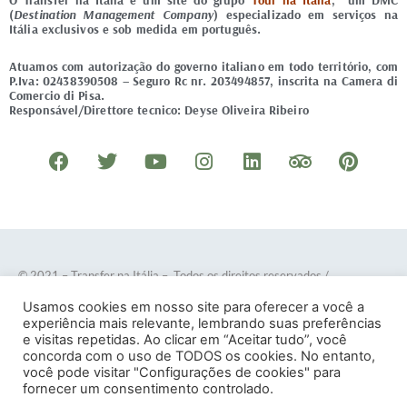
O Transfer na Itália é um site do grupo
Tour na Itália
, um DMC
(
Destination Management Company
) especializado em serviços na
Itália exclusivos e sob medida em português.
Atuamos com autorização do governo italiano em todo território, com
P.Iva: 02438390508 – Seguro Rc nr. 203494857, inscrita na Camera di
Comercio di Pisa.
Responsável/Direttore tecnico: Deyse Oliveira Ribeiro
F
T
Y
I
L
T
P
a
w
o
n
i
r
i
c
i
u
s
n
i
n
e
t
t
t
k
p
t
b
t
u
a
e
a
e
o
e
b
g
d
d
r
© 2021 – Transfer na Itália – Todos os direitos reservados
/
o
r
e
r
i
v
e
Desenvolvido por
DOTES
.
Usamos cookies em nosso site para oferecer a você a
k
a
n
i
s
experiência mais relevante, lembrando suas preferências
e visitas repetidas. Ao clicar em “Aceitar tudo”, você
m
s
t
concorda com o uso de TODOS os cookies. No entanto,
o
você pode visitar "Configurações de cookies" para
Termos e Condições
–
Política de Privacidade
fornecer um consentimento controlado.
r