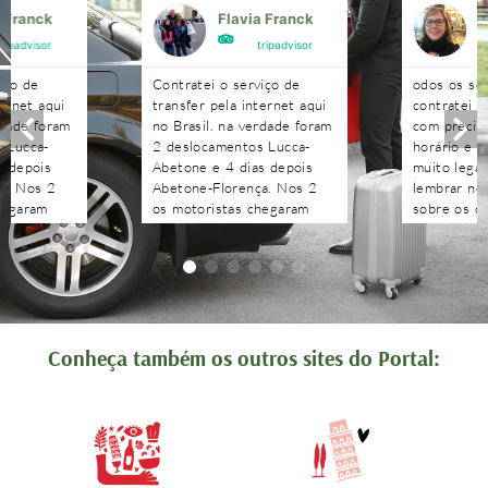
a Franck
Flavia Franck
G
tripadvisor
tripadvisor
iço de
Contratei o serviço de
odos os se
ternet aqui
transfer pela internet aqui
contratei 
rdade foram
no Brasil. na verdade foram
com precisã
 Lucca-
2 deslocamentos Lucca-
horário e n
s depois
Abetone e 4 dias depois
muito legal
a. Nos 2
Abetone-Florença. Nos 2
lembrar no 
hegaram
os motoristas chegaram
sobre os c
antes do horário
agendados 
 aguardaram
combinado, nos aguardaram
às pergunt
tenciosos.
e foram muito atenciosos.
recebidas 
. Podem
Ótimo trabalho. Podem
edo!!!!
contratar sem medo!!!!
Conheça também os outros sites do Portal: