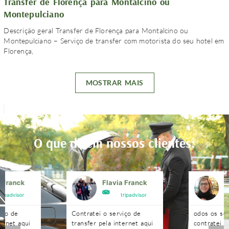
Transfer de Florença para Montalcino ou
Montepulciano
Descrição geral Transfer de Florença para Montalcino ou
Montepulciano – Serviço de transfer com motorista do seu hotel em
Florença,
MOSTRAR MAIS
O que dizem nossos clientes:
a Franck
Flavia Franck
G
tripadvisor
tripadvisor
iço de
Contratei o serviço de
odos os se
ternet aqui
transfer pela internet aqui
contratei 