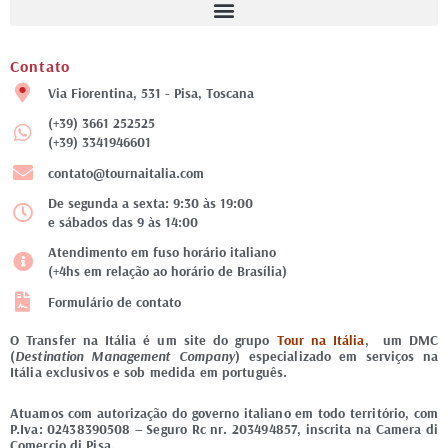
Contato
Via Fiorentina, 531 - Pisa, Toscana
(+39) 3661 252525
(+39) 3341946601
contato@tournaitalia.com
De segunda a sexta: 9:30 às 19:00
e sábados das 9 às 14:00
Atendimento em fuso horário italiano
(+4hs em relação ao horário de Brasília)
Formulário de contato
O Transfer na Itália é um site do grupo
Tour na Itália
, um DMC
(
Destination Management Company
) especializado em serviços na
Itália exclusivos e sob medida em português.
Atuamos com autorização do governo italiano em todo território, com
P.Iva: 02438390508 – Seguro Rc nr. 203494857, inscrita na Camera di
Comercio di Pisa.