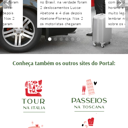
rdade foram
no Brasil. na verdade foram
com precisã
 Lucca-
2 deslocamentos Lucca-
horário e n
s depois
Abetone e 4 dias depois
muito legal
a. Nos 2
Abetone-Florença. Nos 2
lembrar no 
hegaram
os motoristas chegaram
sobre os c
antes do horário
agendados 
 aguardaram
combinado, nos aguardaram
às pergunt
tenciosos.
e foram muito atenciosos.
recebidas 
. Podem
Ótimo trabalho. Podem
edo!!!!
contratar sem medo!!!!
Conheça também os outros sites do Portal: