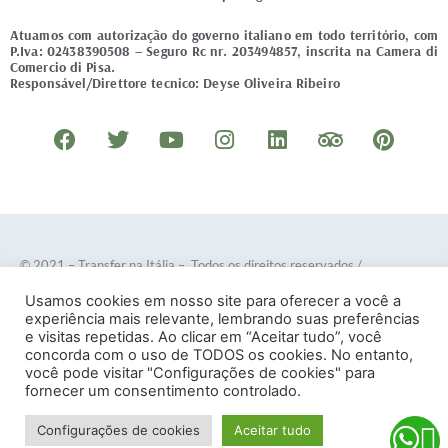
Atuamos com autorização do governo italiano em todo território, com
P.Iva: 02438390508 – Seguro Rc nr. 203494857, inscrita na Camera di
Comercio di Pisa.
Responsável/Direttore tecnico: Deyse Oliveira Ribeiro
F
T
Y
I
L
T
P
a
w
o
n
i
r
i
c
i
u
s
n
i
n
e
t
t
t
k
p
t
b
t
u
a
e
a
e
o
e
b
g
d
d
r
© 2021 – Transfer na Itália – Todos os direitos reservados
/
o
r
e
r
i
v
e
Desenvolvido por
DOTES
.
Usamos cookies em nosso site para oferecer a você a
k
a
n
i
s
experiência mais relevante, lembrando suas preferências
e visitas repetidas. Ao clicar em “Aceitar tudo”, você
m
s
t
concorda com o uso de TODOS os cookies. No entanto,
o
Termos e Condições
–
Política de Privacidade
você pode visitar "Configurações de cookies" para
fornecer um consentimento controlado.
r
Configurações de cookies
Aceitar tudo