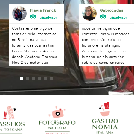
Flavia Franck
Gabrocadas
tripadvisor
tripadvisor
Contratei o serviço de
odos os serviços que
transfer pela internet aqui
contratei foram cumpridos
no Brasil. na verdade
com precisão, seja no
foram 2 deslocamentos
horário e na atenção.
Lucca-Abetone e 4 dias
Achei muito legal a Deyse
depois Abetone-Florença.
lembrar no dia anterior
Nos 2 os motoristas
sobre os compromissos
chegaram antes do horário
agendados e as respostas
combinado, nos
às perguntas foram todas
aguardaram e foram muito
recebidas rapidamente.
atenciosos. Ótimo
trabalho. Podem contratar
sem medo!!!!