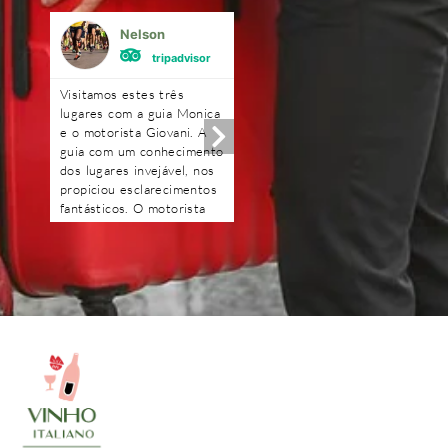
Nelson
Mônica Ferrei
tripadvisor
tripadvisor
Visitamos estes três
Excelente!!!! Amei!! A gu
lugares com a guia Monica
Renata foi uma querida.
e o motorista Giovani. A
Optamos fazer o passeio
guia com um conhecimento
com carro e motorista,
dos lugares invejável, nos
ficamos mais a vontade. 
propiciou esclarecimentos
degustação na loja de fri
fantásticos. O motorista
e o piquenique foi
Giovani com muita
maravilhoso, o dono da
tranquilidade e segurança.
vinícola é uma simpatia.
Obrigado pessoal pelo dia
Ficou com gosto de quer
maravilhoso que passamos
mais.
e obrigado Deyse pela
transparência e
profissionalismo. Ficamos
muito satisfeitos pelos
passeios e recomendamos.