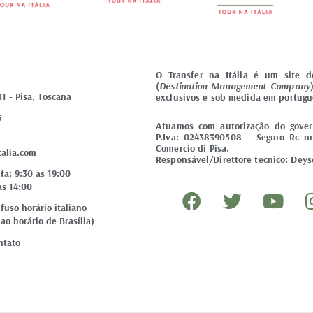
O Transfer na Itália é um site 
(
Destination Management Company
31 - Pisa, Toscana
exclusivos e sob medida em portugu
5
Atuamos com autorização do govern
P.Iva: 02438390508 – Seguro Rc nr
Comercio di Pisa.
talia.com
Responsável/Direttore tecnico: Deyse
ta: 9:30 às 19:00
F
T
Y
às 14:00
a
w
o
uso horário italiano
ao horário de Brasília)
c
i
u
e
t
t
ntato
b
t
u
o
e
b
o
r
e