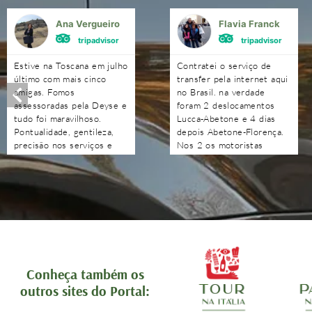
Ana Vergueiro
Flavia Franck
tripadvisor
tripadvisor
Estive na Toscana em julho
Contratei o serviço de
último com mais cinco
transfer pela internet aqui
amigas. Fomos
no Brasil. na verdade
assessoradas pela Deyse e
foram 2 deslocamentos
tudo foi maravilhoso.
Lucca-Abetone e 4 dias
Pontualidade, gentileza,
depois Abetone-Florença.
precisão nos serviços e
Nos 2 os motoristas
nas indicações. Obrigada à
chegaram antes do horário
Deyse e a toda a sua
combinado, nos
equipe. Além de satisfeitas
aguardaram e foram muito
com o serviço, ficamos
atenciosos. Ótimo
orgulhosas de ver o Brasil
trabalho. Podem contratar
se fazer representar tão
sem medo!!!!
bem por essa equipe.
Recomendo com muita
tranquilidade.
Conheça também os
outros sites do Portal: