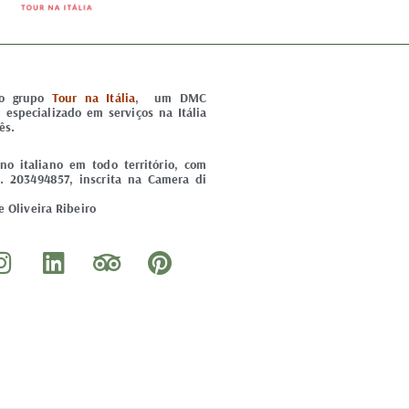
do grupo
Tour na Itália
, um DMC
) especializado em serviços na Itália
ês.
o italiano em todo território, com
. 203494857, inscrita na Camera di
 Oliveira Ribeiro
I
L
T
P
n
i
r
i
s
n
i
n
t
k
p
t
a
e
a
e
g
d
d
r
r
i
v
e