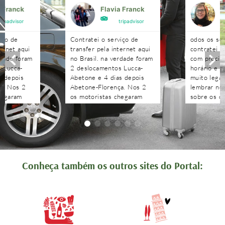
a Franck
Flavia Franck
G
tripadvisor
tripadvisor
iço de
Contratei o serviço de
odos os se
ternet aqui
transfer pela internet aqui
contratei 
rdade foram
no Brasil. na verdade foram
com precisã
 Lucca-
2 deslocamentos Lucca-
horário e n
s depois
Abetone e 4 dias depois
muito legal
a. Nos 2
Abetone-Florença. Nos 2
lembrar no 
hegaram
os motoristas chegaram
sobre os c
antes do horário
agendados 
 aguardaram
combinado, nos aguardaram
às pergunt
tenciosos.
e foram muito atenciosos.
recebidas 
. Podem
Ótimo trabalho. Podem
edo!!!!
contratar sem medo!!!!
Conheça também os outros sites do Portal: