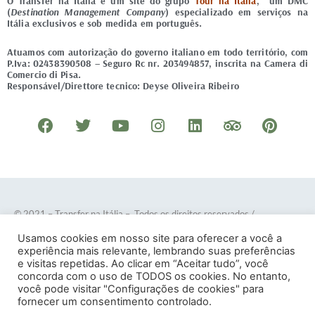
O Transfer na Itália é um site do grupo
Tour na Itália
, um DMC
(
Destination Management Company
) especializado em serviços na
Itália exclusivos e sob medida em português.
Atuamos com autorização do governo italiano em todo território, com
P.Iva: 02438390508 – Seguro Rc nr. 203494857, inscrita na Camera di
Comercio di Pisa.
Responsável/Direttore tecnico: Deyse Oliveira Ribeiro
F
T
Y
I
L
T
P
a
w
o
n
i
r
i
c
i
u
s
n
i
n
e
t
t
t
k
p
t
b
t
u
a
e
a
e
o
e
b
g
d
d
r
© 2021 – Transfer na Itália – Todos os direitos reservados
/
o
r
e
r
i
v
e
Desenvolvido por
DOTES
.
Usamos cookies em nosso site para oferecer a você a
k
a
n
i
s
experiência mais relevante, lembrando suas preferências
e visitas repetidas. Ao clicar em “Aceitar tudo”, você
m
s
t
concorda com o uso de TODOS os cookies. No entanto,
o
você pode visitar "Configurações de cookies" para
Termos e Condições
–
Política de Privacidade
fornecer um consentimento controlado.
r